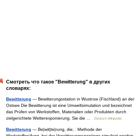
Смотреть что такое "Bewitterung" в других
словарях:
Bewitterung
— Bewitterungsstation in Wustrow (Fischland) an der
Ostsee Die Bewitterung ist eine Umweltsimulation und bezeichnet
das Prüfen von Werkstoffen, Materialien oder Produkten durch
zielgerichtete Wetterexponierung. Sie die …
Deutsch Wikipedia
Bewitterung
— Be|wịt|te|rung, die; : Methode der
Werkstoffprüfung, bei der Verwitterungsvorgänge simuliert werden